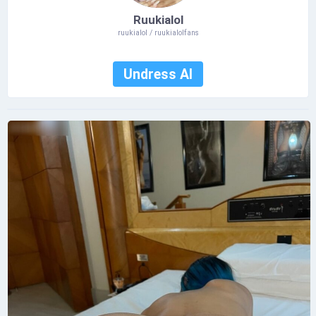
Ruukialol
ruukialol / ruukialolfans
Undress AI