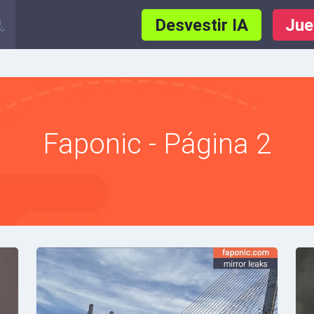
Desvestir IA
Jue
Faponic - Página 2