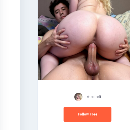
cherricali
Follow Free