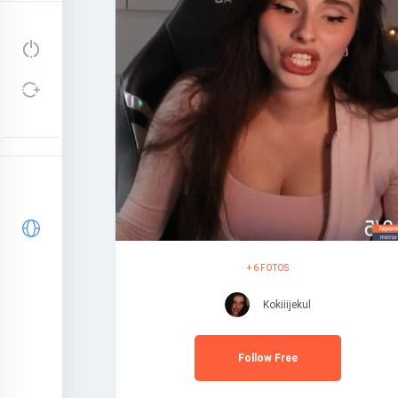
+ 6 FOTOS
Kokiiijekul
Follow Free