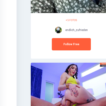
+ 5 FOTOS
endlich_zufrieden
Follow Free