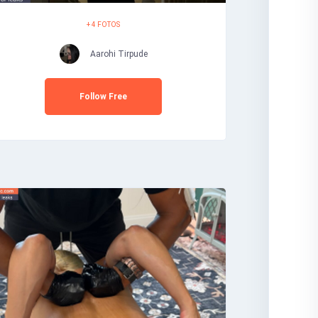
+ 4 FOTOS
Aarohi Tirpude
Follow Free