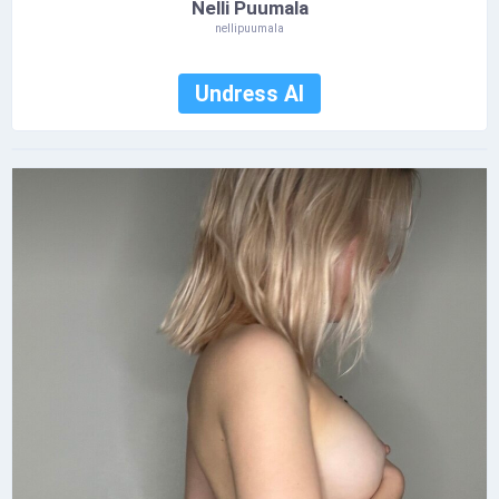
Nelli Puumala
nellipuumala
Undress AI