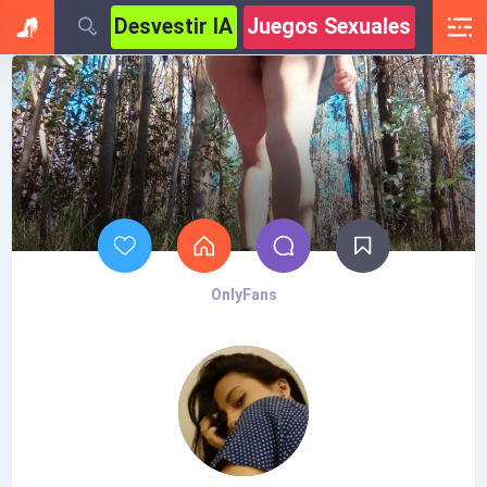
Desvestir IA
Juegos Sexuales
OnlyFans