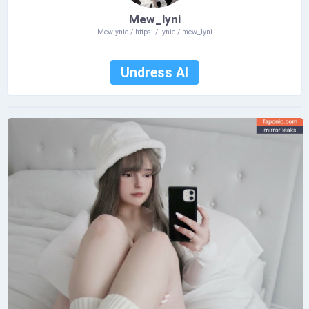
Mew_lyni
Mewlynie / https: / lynie / mew_lyni
Undress AI