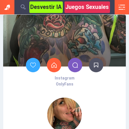
Desvestir IA
Juegos Sexuales
Instagram
OnlyFans