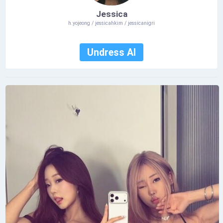
Jessica
h.yojeong / jessicahkim / jessicanigri
Undress AI