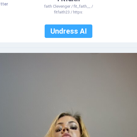
tter
faith Clevenger / fit_faith__ /
fitfaith23 / https:
Undress AI