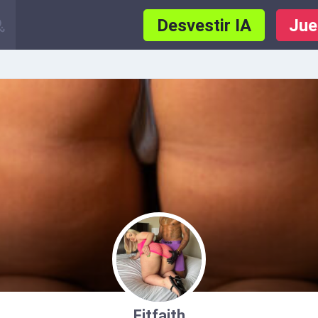
Desvestir IA
Jue
Fitfaith