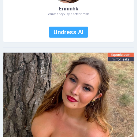
Erinmhk
erinmarleyklay / noterinmhk
Undress AI