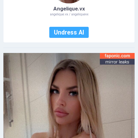
Angelique.vx
angelique.vx / angeliquevx
Undress AI