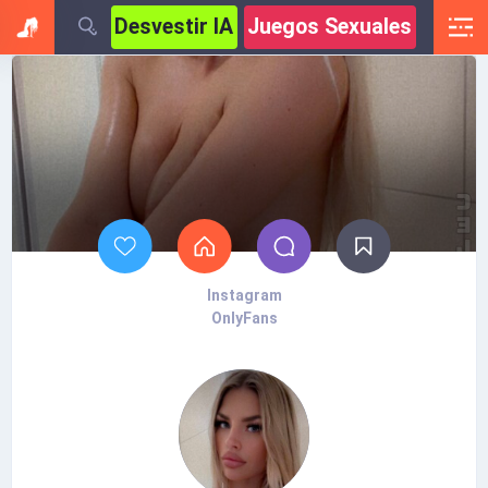
Desvestir IA
Juegos Sexuales
Instagram
OnlyFans